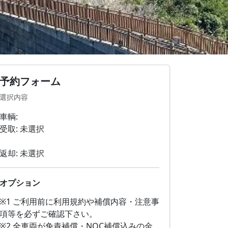
予約フォーム
ニバン(Bクラス)セレナHV
選択内容
ステーションワゴン(SSクラス)シエンタHV
車輌:
受取:
未選択
返却:
未選択
オプション
※1 ご利用前に利用規約や補償内容・注意事
項等を必ずご確認下さい。
※2 全車両が免責補償・NOC補償込みの金