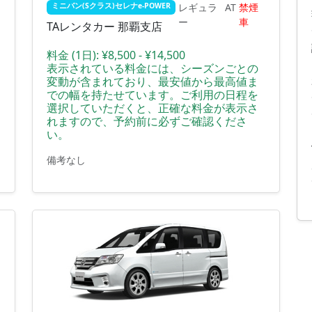
レギュラ
AT
禁煙
ミニバン(Sクラス)セレナe-POWER
ー
車
TAレンタカー 那覇支店
料金 (1日):
¥8,500 - ¥14,500
表示されている料金には、シーズンごとの
変動が含まれており、最安値から最高値ま
での幅を持たせています。ご利用の日程を
選択していただくと、正確な料金が表示さ
れますので、予約前に必ずご確認くださ
い。
備考なし